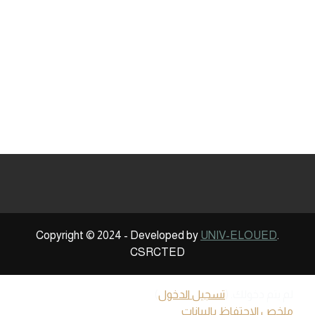
in a set of
clés.L'étude du français ou de toute autre
langue est également accordée.
Dans le cadre
terms on
d'une autre majeure, l'étudiant de premier cycle
which
aura l'opportunité de maîtriser les trois
international
compétences linguistiques de base, que sont la
lecture, l'écriture et l'écoute, qui sont
relations are
nécessaires pour lui permettre d'utiliser les
based, being
outils de la recherche scientifique.
an academic
science in its
It is an
academic
science
Copyright © 2024 - Developed by
UNIV-ELOUED
.
based on a
CSRCTED
limit and the
issues raised
لم يتم دخولك. (
تسجيل الدخول
)
in this field
ملخص الاحتفاظ بالبيانات