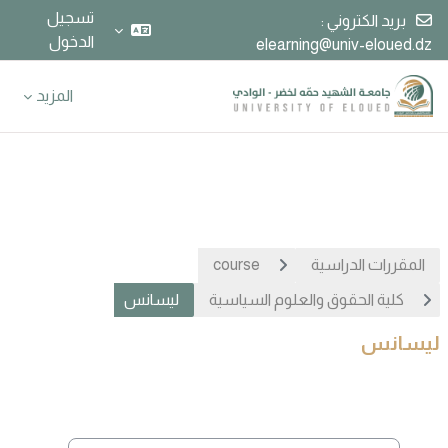
تسجيل
بريد الكتروني :
الدخول
elearning@univ-eloued.dz
خطى إلى المحتوى الرئيسي
المزيد
المقررات الدراسية
course
كلية الحقوق والعلوم السياسية
ليسانس
ليسانس