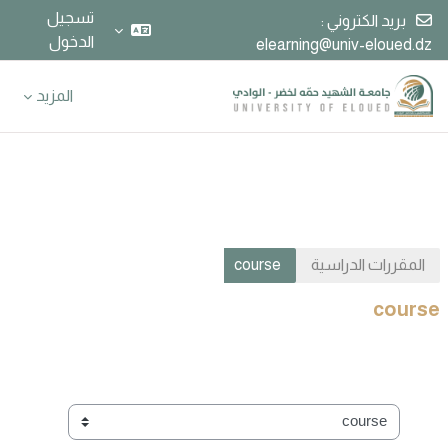
تسجيل
بريد الكتروني :
الدخول
elearning@univ-eloued.dz
خطى إلى المحتوى الرئيسي
المزيد
المقررات الدراسية
course
course
تصنيفات المقررات