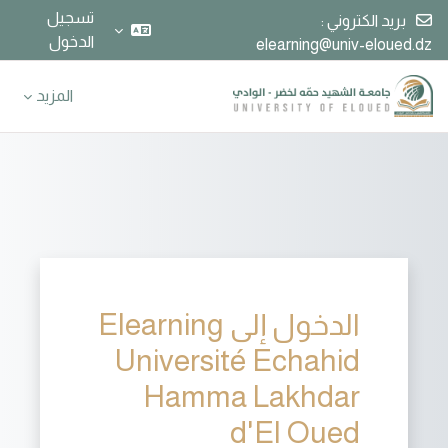
تسجيل
بريد الكتروني :
الدخول
elearning@univ-eloued.dz
خطى إلى المحتوى الرئيسي
المزيد
الدخول إلى Elearning
Université Echahid
Hamma Lakhdar
d'El Oued