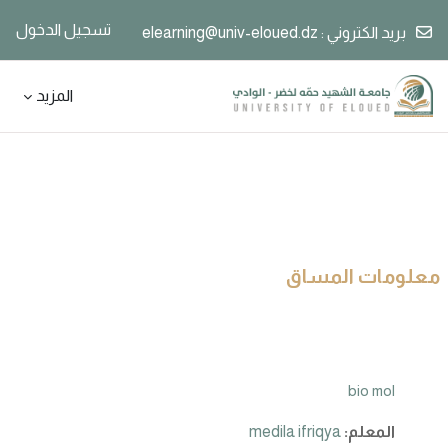
تسجيل الدخول
بريد الكتروني :
elearning@univ-eloued.dz
خطى إلى المحتوى الرئيسي
المزيد
معلومات المساق
bio mol
المعلم:
medila ifriqya